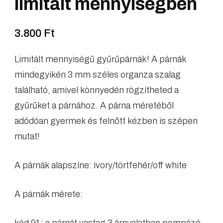
limitált mennyiségben
3.800
Ft
Limitált mennyiségű gyűrűpárnák! A párnák
mindegyikén 3 mm széles organza szalag
található, amivel könnyedén rögzítheted a
gyűrűket a párnához. A párna méretéből
adódóan gyermek és felnőtt kézben is szépen
mutat!
A párnák alapszíne: ivory/törtfehér/off white
A párnák mérete: