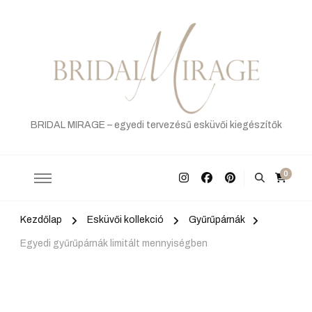
BRIDAL MIRAGE – egyedi tervezésű esküvői kiegészítők
0
Kezdőlap
Esküvői kollekció
Gyűrűpárnák
Egyedi gyűrűpárnák limitált mennyiségben