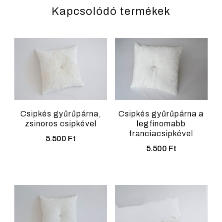
Kapcsolódó termékek
Csipkés gyűrűpárna,
Csipkés gyűrűpárna a
zsinoros csipkével
legfinomabb
franciacsipkével
5.500
Ft
5.500
Ft
Ennek
Ennek
a
a
terméknek
terméknek
több
több
variációja