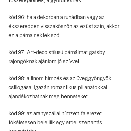
főszereplőinek, a gyűrűiteknek
kód 96: ha a dekorban a ruhádban vagy az
ékszeredben visszaköszön az ezüst szín, akkor
ez a párna nektek szól
kód 97: Art-deco stílusú párnáimat gatsby
rajongóknak ajánlom jó szívvel
kód 98: a finom hímzés és az üveggyöngyök
csillogása, igazán romantikus pillanatokkal
ajándékozhatnak meg benneteket
kód 99: az aranyszállal hímzett fa erezet
tökéletesen beleillik egy erdei szertartás