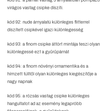
kód 91: a párnát vastag 3 árnyalatban pompázó
virágos vastag csipke díszíti.
kód 92: nude árnyalatú különleges flitterrel
díszített csipkével igazi különlegesség
kód 93: a finom csipke áttört mintája teszi olyan
különlegessé ezt a gyűrűpárnát
kód 94: a finom növényi ornamentika és a
hímzett tülltől olyan különleges kiegészítője a
nagy napnak
kód 95: a rózsás vastag csipke különleges
hangultatot ad az esemény legapróbb