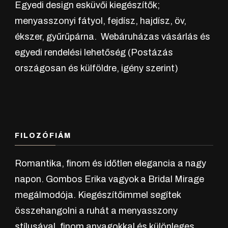
ki
Egyedi design esküvői kiegészítők;
menyasszonyi fátyol, fejdísz, hajdísz, öv,
ékszer, gyűrűpárna. Webáruházas vásárlás és
egyedi rendelési lehetőség (Postázás
országosan és külföldre, igény szerint)
FILOZÓFIÁM
Romantika, finom és időtlen elegancia a nagy
napon. Gombos Erika vagyok a Bridal Mirage
megálmodója. Kiegészítőimmel segítek
összehangolni a ruhát a menyasszony
stílusával, finom anyagokkal és különleges