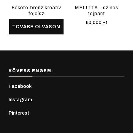
Fekete-bronz kreatív
MELITTA – színes
fejdísz
fejpánt
60.000
Ft
TOVÁBB OLVASOM
Ennek
a
terméknek
több
variációja
KÖVESS ENGEM:
van.
Facebook
A
változatok
Instagram
a
Pinterest
termékoldalon
választhatók