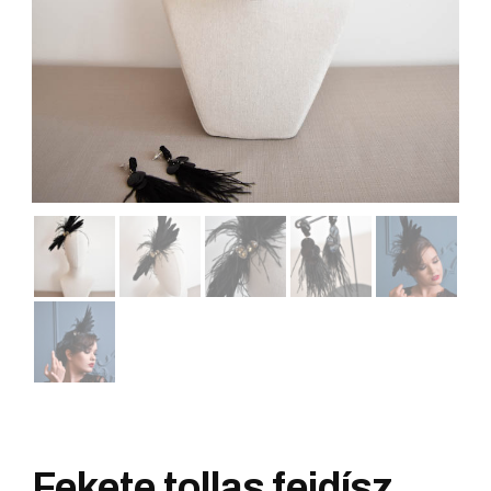
Fekete tollas fejdísz