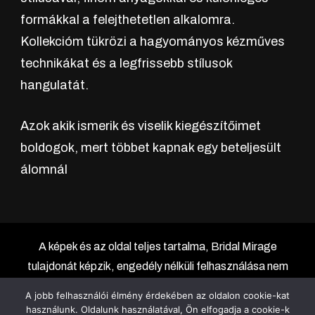
formákkal a felejthetetlen alkalomra.
Kollekcióm tükrözi a hagyományos kézműves
technikákat és a legfrissebb stílusok
hangulatát.
Azok akik ismerik és viselik kiegészítőimet
boldogok, mert többet kapnak egy beteljesült
álomnál
A képek és az oldal teljes tartalma, Bridal Mirage
tulajdonát képzik, engedély nélküli felhasználása nem
megengedett és jogi következményekkel jár! | Chic Lite
A jobb felhasználói élmény érdekében az oldalon cookie-kat
| Fejlesztő:
Rara Themes
.Készítette:
használunk. Oldalunk használatával, Ön elfogadja a cookie-k