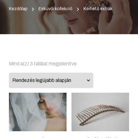
Kezdőlap
Esküvői kollekció
Kérhető extrák
Sorted
Mind a(z) 3 találat megjelenítve
by
latest