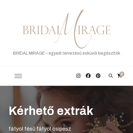
BRIDAL MIRAGE – egyedi tervezésű esküvői kiegészítők
0
Kérhető extrák
fátyol fésű fátyol csipesz