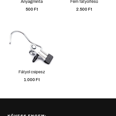
Anyagminta
Fém fátyolfésű
500
Ft
2.500
Ft
Fátyol csipesz
1.000
Ft