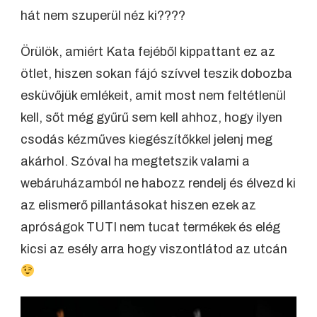
hát nem szuperül néz ki????
Örülök, amiért Kata fejéből kippattant ez az
ötlet, hiszen sokan fájó szívvel teszik dobozba
esküvőjük emlékeit, amit most nem feltétlenül
kell, sőt még gyűrű sem kell ahhoz, hogy ilyen
csodás kézműves kiegészítőkkel jelenj meg
akárhol. Szóval ha megtetszik valami a
webáruházamból ne habozz rendelj és élvezd ki
az elismerő pillantásokat hiszen ezek az
apróságok TUTI nem tucat termékek és elég
kicsi az esély arra hogy viszontlátod az utcán