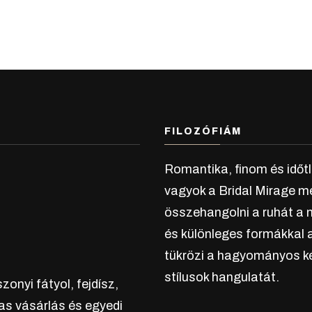
FILOZÓFIÁM
Romantika, finom és időt
vagyok a Bridal Mirage m
összehangolni a ruhát a 
és különleges formákkal a
tükrözi a hagyományos ké
stílusok hangulatát.
onyi fátyol, fejdísz,
as vásárlás és egyedi