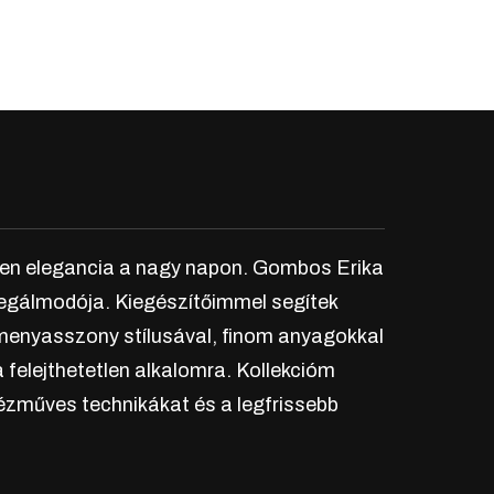
len elegancia a nagy napon. Gombos Erika
egálmodója. Kiegészítőimmel segítek
menyasszony stílusával, finom anyagokkal
 felejthetetlen alkalomra. Kollekcióm
zműves technikákat és a legfrissebb