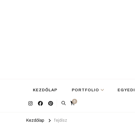
KEZDŐLAP
PORTFOLIO
EGYEDI
0
Kezdőlap
fejdísz