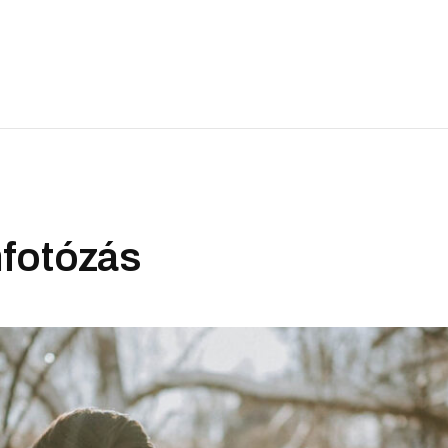
mfotózás