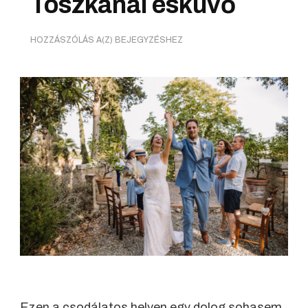
Toszkánai esküvő
NAPSÜTÖTTE
HOZZÁSZÓLÁS A(Z)
BEJEGYZÉSHEZ
TOSZKÁNAI
ESKÜVŐ
Ezen a csodálatos helyen egy dolog sohasem