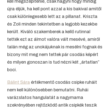
kell megszépítenie, csak hagyni hogy mindig
újra éljük, ha kell pont azzal a kis bakival amitől
csak különlegesebb lett az a pillanat. Kriszta
és Zoli minden tekintetben a legjobb kezekbe
került. Kiváló szakemberek a kellő rutinnal
tették ezt az álmot valóra vált mesévé, amiről
talán még az unokájuknak is mesélni fognak és
bizony mit meg nem tettek pár csodás képért
és milyen gonoszan is tud nézni két „ártatlan”
boci.
Bálint Sára
értékmentő csodás csipke ruháit
nem kell különösebben bemutatni. Ruhái
varázslatos hangulatát a nagymama
szekrényében rejtőzködő antik csipkék teszik