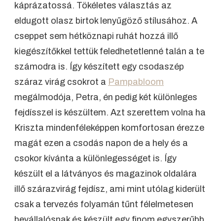
káprázatossá. Tökéletes választás az
eldugott olasz birtok lenyűgöző stílusához. A
cseppet sem hétköznapi ruhát hozzá illő
kiegészítőkkel tettük feledhetetlenné talán a te
számodra is. Így készített egy csodaszép
száraz virág csokrot a
Pampabloom
megálmodója, Petra, én pedig két különleges
fejdísszel is készültem. Azt szerettem volna ha
Kriszta mindenféleképpen komfortosan érezze
magát ezen a csodás napon de a hely és a
csokor kívánta a különlegességet is. Így
készült el a látványos és magazinok oldalára
illő szárazvirág fejdísz, ami mint utólag kiderült
csak a tervezés folyamán tűnt félelmetesen
bevállalósnak és készült egy finom egyszerűbb