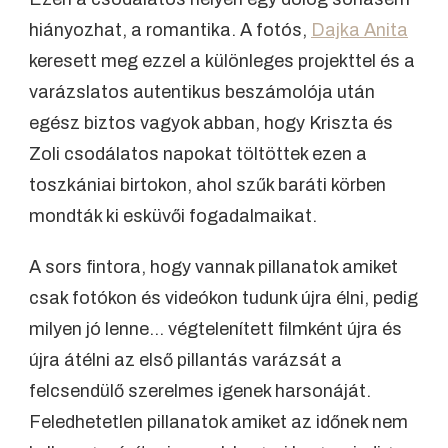
hiányozhat, a romantika. A fotós,
Dajka Anita
keresett meg ezzel a különleges projekttel és a
varázslatos autentikus beszámolója után
egész biztos vagyok abban, hogy Kriszta és
Zoli csodálatos napokat töltöttek ezen a
toszkániai birtokon, ahol szűk baráti körben
mondták ki esküvői fogadalmaikat.
A sors fintora, hogy vannak pillanatok amiket
csak fotókon és videókon tudunk újra élni, pedig
milyen jó lenne… végtelenített filmként újra és
újra átélni az első pillantás varázsát a
felcsendülő szerelmes igenek harsonáját.
Feledhetetlen pillanatok amiket az időnek nem