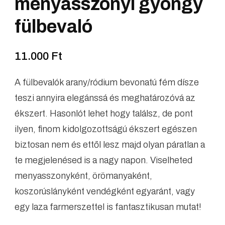
menyasszonyi gyöngy
fülbevaló
11.000
Ft
A fülbevalók arany/ródium bevonatú fém dísze
teszi annyira elegánssá és meghatározóvá az
ékszert. Hasonlót lehet hogy találsz, de pont
ilyen, finom kidolgozottságú ékszert egészen
biztosan nem és ettől lesz majd olyan páratlan a
te megjelenésed is a nagy napon. Viselheted
menyasszonyként, örömanyaként,
koszorúslányként vendégként egyaránt, vagy
egy laza farmerszettel is fantasztikusan mutat!