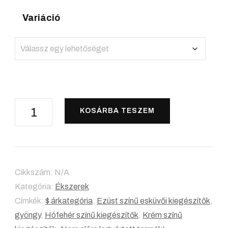
Variáció
TEKLA
KOSÁRBA TESZEM
-
menyasszonyi
gyöngy
fülbevaló
Cikkszám:
N/A
mennyiség
Kategória:
Ékszerek
Címkék:
$ árkategória
,
Ezüst színű esküvői kiegészítők
,
gyöngy
,
Hófehér színű kiegészítők
,
Krém színű