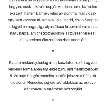
Ékszereim tervezésénél az az elsődleges szempont,
hogy ne csak esküvőd napján viselhesd eme kivételes
ékszert, hanem bármely jeles alkalommal, vagy csak
egy laza vacsora alkalmával. Ne feledd, esküvő napján
is legyél önmagad így olyan állású fülbevalót válassz a
nagy napra, amit hétköznapokon is szívesen viselsz!
Ékszereimet ékszerdobozban adom át!
¤
Ez a termékünk jelenleg nincs készleten, ezért egyedi
rendelés formájában fog elkészülni, ami megközelítően
5-20 nap! Sürgős rendelés esetén jelezze a Pénztár
oldalon a „Rendelés jegyzetek” ablakban az esküvő
dátumával! Megértését köszönjük!
¤