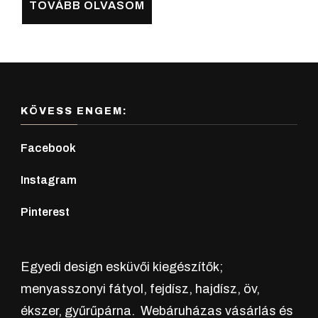
TOVÁBB OLVASOM
-
termékoldalon
a
6.500 F
választhatók
terméknek
ki
több
variációja
van.
KÖVESS ENGEM:
A
Facebook
változatok
a
Instagram
termékoldalon
Pinterest
választhatók
ki
Egyedi design esküvői kiegészítők;
menyasszonyi fátyol, fejdísz, hajdísz, öv,
ékszer, gyűrűpárna. Webáruházas vásárlás és