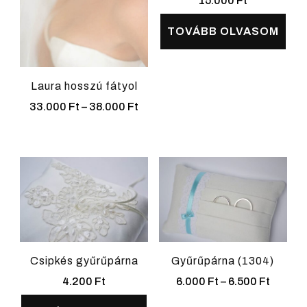
15.000
Ft
TOVÁBB OLVASOM
Laura hosszú fátyol
Ártartomány:
33.000
Ft
–
38.000
Ft
33.000 Ft
Ennek
-
a
38.000 Ft
terméknek
több
variációja
van.
A
Csipkés gyűrűpárna
Gyűrűpárna (1304)
változatok
Ártart
4.200
Ft
6.000
Ft
–
6.500
Ft
6.000 F
a
Ennek