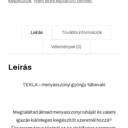
kiegészítők
,
Nem előre legyártott termék!
Leírás
További információk
Vélemények (0)
Leírás
TEKLA – menyasszonyi gyöngy fülbevaló
Megtaláltad álmaid menyasszonyi ruháját és valami
igazán különleges kiegészítőt szeretnél hozzá?