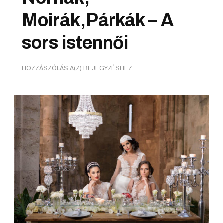
Moirák,Párkák – A
sors istennői
NORNÁK,
HOZZÁSZÓLÁS A(Z)
BEJEGYZÉSHEZ
MOIRÁK,PÁRKÁK
–
A
SORS
ISTENNŐI