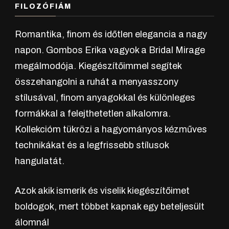
FILOZÓFIÁM
Romantika, finom és időtlen elegancia a nagy
napon. Gombos Erika vagyok a Bridal Mirage
megálmodója. Kiegészítőimmel segítek
összehangolni a ruhát a menyasszony
stílusával, finom anyagokkal és különleges
formákkal a felejthetetlen alkalomra.
Kollekcióm tükrözi a hagyományos kézműves
technikákat és a legfrissebb stílusok
hangulatát.
Azok akik ismerik és viselik kiegészítőimet
boldogok, mert többet kapnak egy beteljesült
álomnál