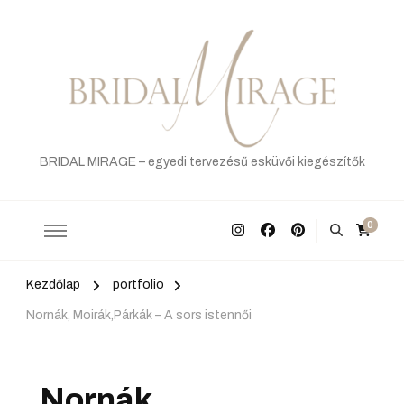
BRIDAL MIRAGE – egyedi tervezésű esküvői kiegészítők
0
Kezdőlap
portfolio
Nornák, Moirák,Párkák – A sors istennői
Nornák,