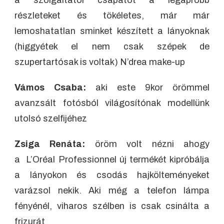
a szolgáltatói csapatot a legapróbb
részleteket és tökéletes, már már
lemoshatatlan sminket készített a lányoknak
(higgyétek el nem csak szépek de
szupertartósak is voltak) N’drea make-up
Vámos Csaba:
aki este 9kor örömmel
avanzsált fotósból világosítónak modellünk
utolsó szelfijéhez
Zsiga Renáta:
öröm volt nézni ahogy
a L’Oréal Professionnel új termékét kipróbálja
a lányokon és csodás hajkölteményeket
varázsol nekik. Aki még a telefon lámpa
fényénél, viharos szélben is csak csinálta a
frizurát