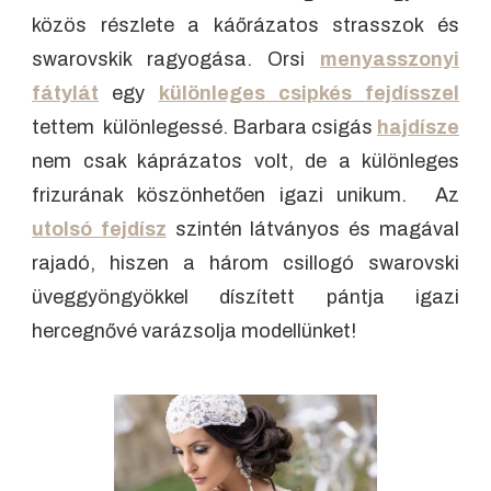
közös részlete a káőrázatos strasszok és
swarovskik ragyogása. Orsi
menyasszonyi
fátylát
egy
különleges csipkés fejdísszel
tettem különlegessé. Barbara csigás
hajdísze
nem csak káprázatos volt, de a különleges
frizurának köszönhetően igazi unikum. Az
utolsó fejdísz
szintén látványos és magával
rajadó, hiszen a három csillogó swarovski
üveggyöngyökkel díszített pántja igazi
hercegnővé varázsolja modellünket!