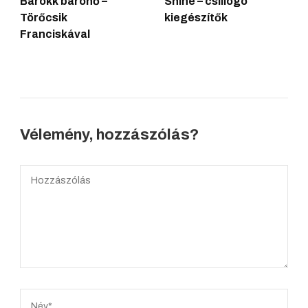
Barokk bárónő –
Shine – csillogó
Törőcsik
kiegészítők
Franciskával
Vélemény, hozzászólás?