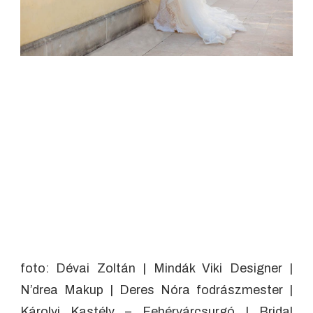
foto: Dévai Zoltán | Mindák Viki Designer |
N’drea Makup | Deres Nóra fodrászmester |
Károlyi Kastély – Fehérvárcsurgó | Bridal