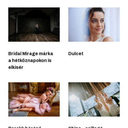
Bridal Mirage márka
Dulcet
a hétköznapokon is
elkísér