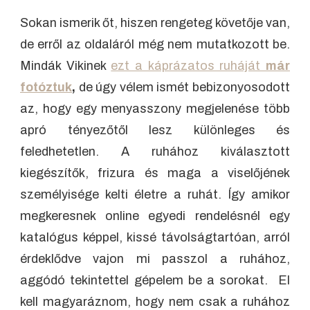
Sokan ismerik őt, hiszen rengeteg követője van,
de erről az oldaláról még nem mutatkozott be.
Mindák Vikinek
ezt a káprázatos ruháját
már
fotóztuk
,
de úgy vélem ismét bebizonyosodott
az, hogy egy menyasszony megjelenése több
apró tényezőtől lesz különleges és
feledhetetlen. A ruhához kiválasztott
kiegészítők, frizura és maga a viselőjének
személyisége kelti életre a ruhát. Így amikor
megkeresnek online egyedi rendelésnél egy
katalógus képpel, kissé távolságtartóan, arról
érdeklődve vajon mi passzol a ruhához,
aggódó tekintettel gépelem be a sorokat. El
kell magyaráznom, hogy nem csak a ruhához