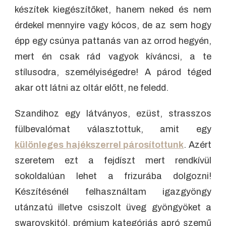
készítek kiegészítőket, hanem neked és nem
érdekel mennyire vagy kócos, de az sem hogy
épp egy csúnya pattanás van az orrod hegyén,
mert én csak rád vagyok kíváncsi, a te
stílusodra, személyiségedre! A párod téged
akar ott látni az oltár előtt, ne feledd.
Szandihoz egy látványos, ezüst, strasszos
fülbevalómat választottuk, amit egy
különleges hajékszerrel párosítottunk
. Azért
szeretem ezt a fejdíszt mert rendkívül
sokoldalúan lehet a frizurába dolgozni!
Készítésénél felhasználtam igazgyöngy
utánzatú illetve csiszolt üveg gyöngyöket a
swarovskitól, prémium kategóriás apró szemű