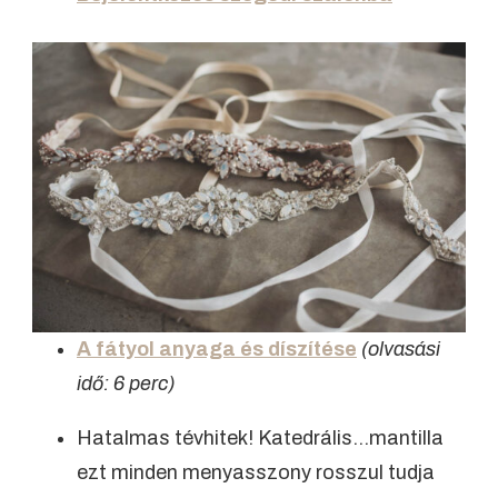
A fátyol anyaga és díszítése
(olvasási
idő: 6 perc)
Hatalmas tévhitek! Katedrális…mantilla
ezt minden menyasszony rosszul tudja